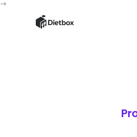
-->
Pr