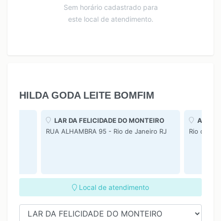
Sem horário cadastrado para
este local de atendimento.
HILDA GODA LEITE BOMFIM
LAR DA FELICIDADE DO MONTEIRO
ATENDI
RUA ALHAMBRA 95 - Rio de Janeiro RJ
Rio de Jan
Local de atendimento