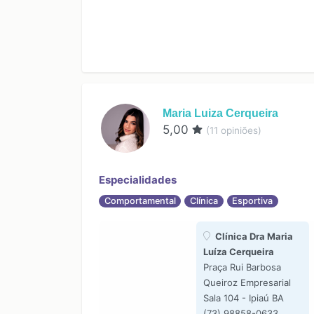
Maria Luiza Cerqueira
5,00
(
11
opiniões)
Especialidades
Comportamental
Clínica
Esportiva
Clínica Dra Maria
Luíza Cerqueira
Praça Rui Barbosa
Queiroz Empresarial
Sala 104 - Ipiaú BA
(73) 98858-0633