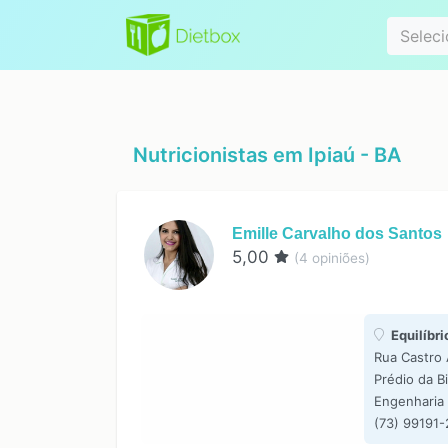
Especialidad
Seleci
Nutricionistas em
Ipiaú - BA
Emille Carvalho dos Santos
5,00
(
4
opiniões)
Equilíbri
Rua Castro 
Prédio da B
Engenharia 
(73) 99191