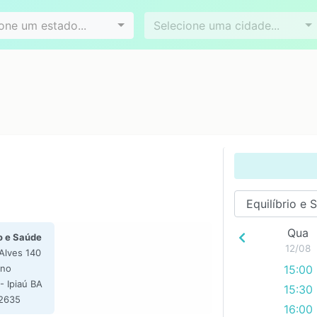
Videoconferência
Agendamento online
es
Bairros
one um estado...
Selecione uma cidade...
Qua
o e Saúde
12/08
Alves 140
ino
15:00
- Ipiaú BA
15:30
-2635
16:00