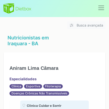
Busca avançada
Nutricionistas em
Iraquara - BA
Aniram Lima Câmara
Especialidades
Clínica
Esportiva
Fitoterapia
Doenças Crônicas Não Transmissíveis
Clinica Cuidar e Sorrir