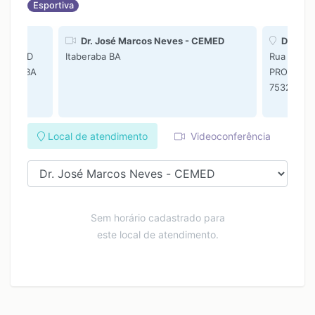
Esportiva
EMED
Dr. José Marcos Neves - CEMED
Dr. Jos
 SL 9 ED
Itaberaba BA
Rua Luís F
eraba BA
PRO CENTE
75325127
Local de atendimento
Videoconferência
Sem horário cadastrado para
este local de atendimento.