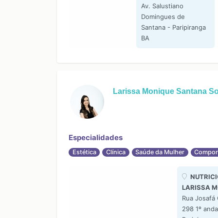
Av. Salustiano
Domingues de
Santana - Paripiranga
BA
Larissa Monique Santana So
Especialidades
Estética
Clínica
Saúde da Mulher
Compor
NUTRICI
LARISSA 
Rua Josafá
298 1º anda