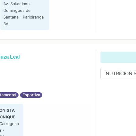
Av. Salustiano
Domingues de
Santana - Paripiranga
BA
uza Leal
tamental
Esportiva
ONISTA
MONIQUE
 Carregosa
r -