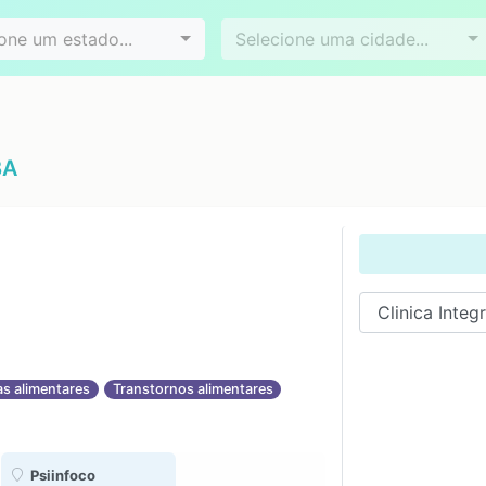
Videoconferência
Agendamento online
es
Bairros
one um estado...
Selecione uma cidade...
BA
as alimentares
Transtornos alimentares
Psiinfoco