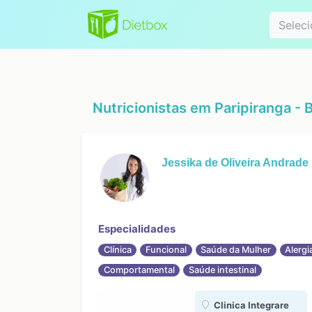
Especialidad
Seleci
Nutricionistas em
Paripiranga - 
Jessika de Oliveira Andrade
Especialidades
Clínica
Funcional
Saúde da Mulher
Alergi
Comportamental
Saúde intestinal
Clinica Integrare