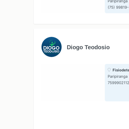
Paripiranga
(75) 99819
Diogo Teodosio
Fisiodet
Paripiranga
759990211