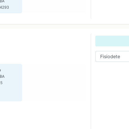
 BA
-4293
e
 BA
25