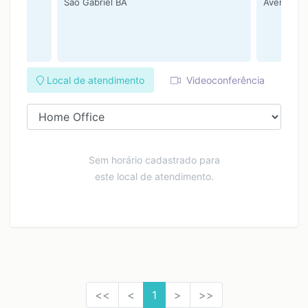
iel BA
São Gabriel BA
Avenida 2 
Local de atendimento
Videoconferência
Sem horário cadastrado para
este local de atendimento.
<<
<
1
>
>>