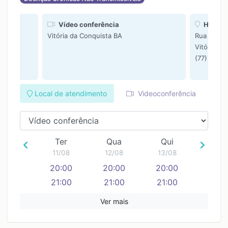
Vídeo conferência
Home Ca
Vitória da Conquista BA
Rua Jacar
Vitória da
(77) 9991
Local de atendimento
Videoconferência
Ter
Qua
Qui
11/08
12/08
13/08
20:00
20:00
20:00
21:00
21:00
21:00
22:00
22:00
22:00
Ver mais