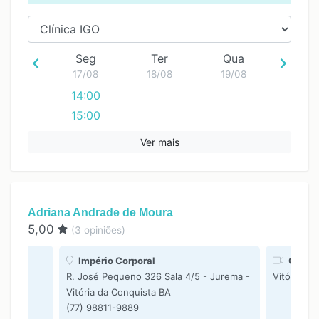
Seg
Ter
Qua
17/08
18/08
19/08
14:00
15:00
16:00
Ver mais
17:00
Adriana Andrade de Moura
5,00
(
3
opiniões)
Império Corporal
Online
R. José Pequeno 326 Sala 4/5 - Jurema -
Vitória da
Vitória da Conquista BA
(77) 98811-9889