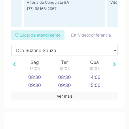
Vitória da Conquista BA
Vitória da
(77) 98168-2057
Local de atendimento
Videoconferência
Seg
Ter
Qua
17/08
18/08
19/08
08:30
08:30
14:00
09:30
09:30
15:00
10:30
10:30
16:00
Ver mais
11:30
11:30
17:00
12:30
12:30
18:00
13:30
13:30
19:00
14:30
14:30