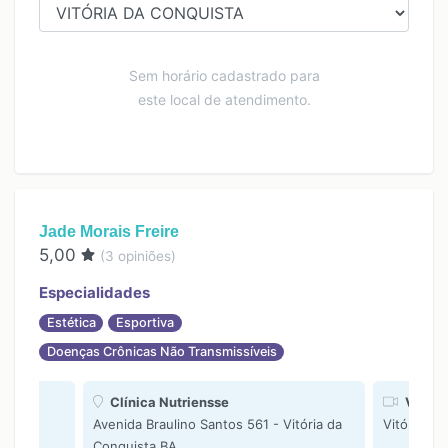
Sem horário cadastrado para
este local de atendimento.
Jade Morais Freire
5,00
(
3
opiniões)
Especialidades
Estética
Esportiva
Doenças Crônicas Não Transmissíveis
Clínica Nutriensse
Videoc
Avenida Braulino Santos 561 - Vitória da
Vitória da
Conquista BA