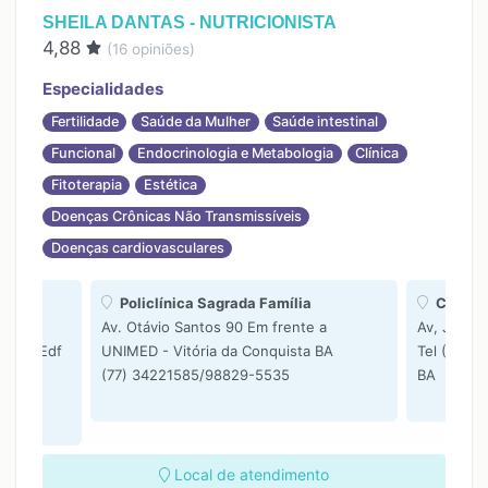
SHEILA DANTAS - NUTRICIONISTA
4,88
(
16
opiniões)
Especialidades
Fertilidade
Saúde da Mulher
Saúde intestinal
Funcional
Endocrinologia e Metabologia
Clínica
Fitoterapia
Estética
Doenças Crônicas Não Transmissíveis
Doenças cardiovasculares
ução
Policlínica Sagrada Família
Clínica
Av. Otávio Santos 90 Em frente a
Av, Jorge 
ntos, Edf
UNIMED - Vitória da Conquista BA
Tel (77)34
a da
(77) 34221585/98829-5535
BA
Local de atendimento