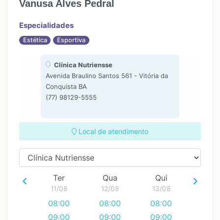
Vanusa Alves Pedral
15:30
15:30
16:30
16:30
Especialidades
17:30
17:30
Estética
Esportiva
18:30
18:30
19:30
19:30
Clínica Nutriensse
Avenida Braulino Santos 561 - Vitória da
Conquista BA
(77) 98129-5555
Local de atendimento
Ter
Qua
Qui
11/08
12/08
13/08
08:00
08:00
08:00
09:00
09:00
09:00