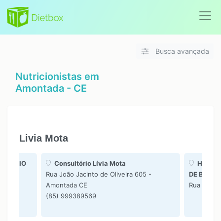
Busca avançada
Nutricionistas em
Amontada - CE
Livia Mota
ROMERIO
Consultório Lívia Mota
HOSPIT
Rua João Jacinto de Oliveira 605 -
DE BARR
da CE
Amontada CE
Rua Marti
(85) 999389569