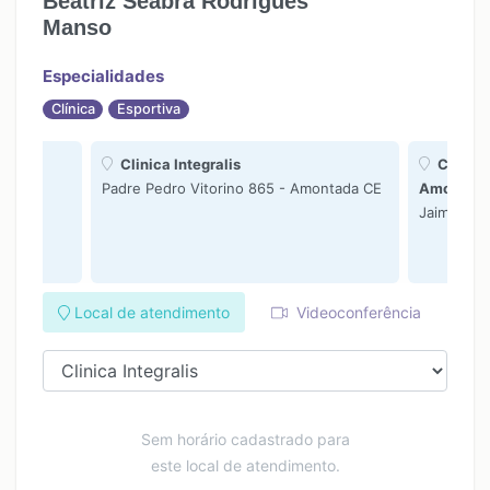
Beatriz Seabra Rodrigues
Manso
Especialidades
Clínica
Esportiva
Clinica Integralis
Clínica
Padre Pedro Vitorino 865 - Amontada CE
Amontad
Jaime Ass
Local de atendimento
Videoconferência
Sem horário cadastrado para
este local de atendimento.