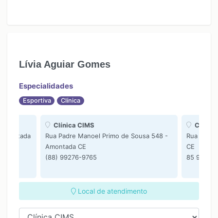
Lívia Aguiar Gomes
Especialidades
Esportiva
Clínica
Clínica CIMS
Clínica
- Amontada
Rua Padre Manoel Primo de Sousa 548 -
Rua Padre
Amontada CE
CE
(88) 99276-9765
85 98124
Local de atendimento