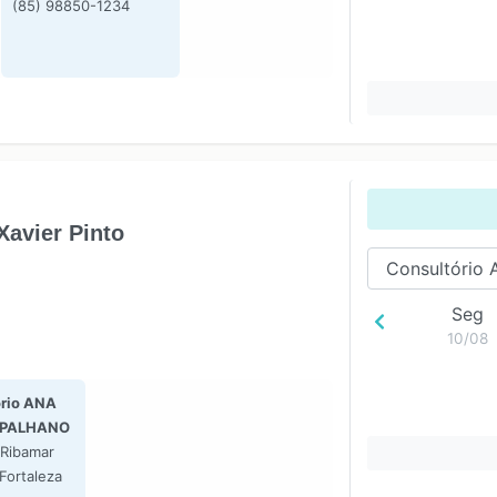
(85) 98850-1234
Xavier Pinto
Seg
10/08
rio ANA
 PALHANO
 Ribamar
Fortaleza