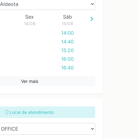
17:00
17:00
18:00
18:00
Sex
Sáb
19:00
19:00
14/08
15/08
20:00
20:00
14:00
21:00
21:00
14:40
22:00
22:00
15:20
16:00
16:40
Ver mais
Local de atendimento