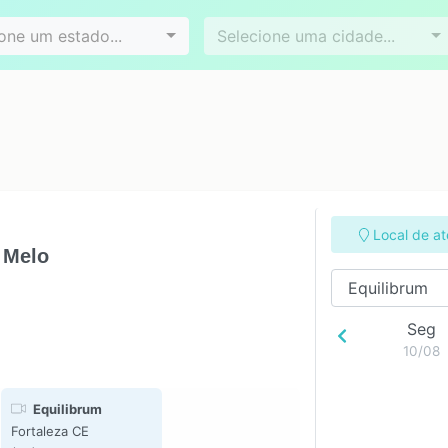
Videoconferência
Agendamento online
es
Bairros
one um estado...
Selecione uma cidade...
Local de a
 Melo
Seg
10/08
Equilibrum
Fortaleza CE