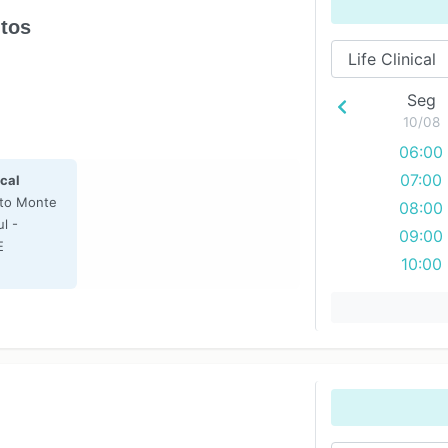
ntos
Seg
10/08
06:00
07:00
ical
to Monte
08:00
l -
09:00
E
10:00
11:00
12:00
13:00
14:00
15:00
16:00