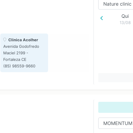
17:00
18:00
Qui
19:00
13/08
20:00
21:00
Clinica Acolher
22:00
Avenida Godofredo
Maciel 2199 -
Fortaleza CE
(85) 98559-9660