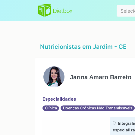
Especialidad
Seleci
Nutricionistas em
Jardim - CE
Jarina Amaro Barreto
Especialidades
Clínica
Doenças Crônicas Não Transmissíveis
Integrali
especializ