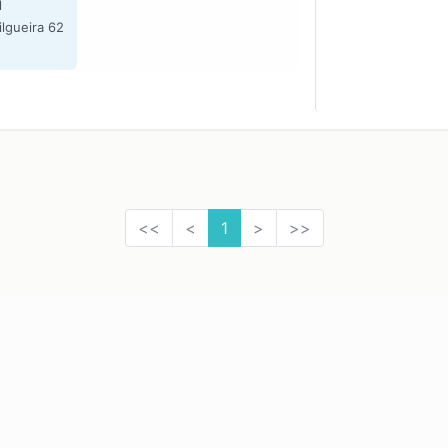
l
ilgueira 62
<<
<
1
>
>>