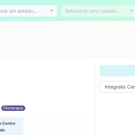
Videoconferência
Agendamento online
es
Bairros
one um estado...
Selecione uma cidade...
Fitoterapia
s Centro
ado