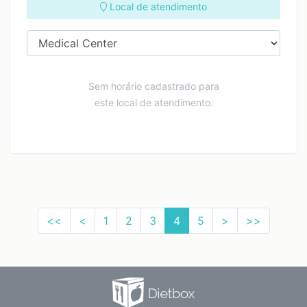
Local de atendimento
Sem horário cadastrado para
este local de atendimento.
<<
<
1
2
3
4
5
>
>>