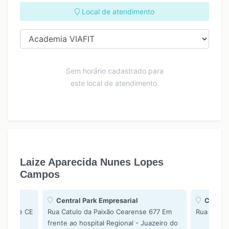
Local de atendimento
Sem horário cadastrado para
este local de atendimento.
Laize Aparecida Nunes Lopes
Campos
Central Park Empresarial
Cliniag
o Norte CE
Rua Catulo da Paixão Cearense 677 Em
Rua São P
frente ao hospital Regional - Juazeiro do