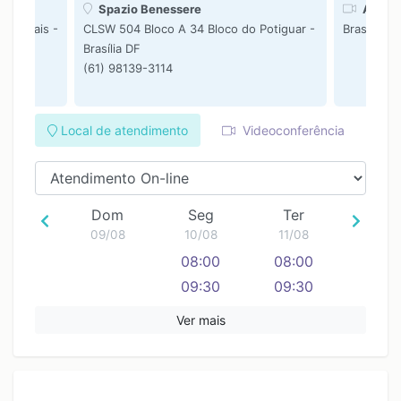
Spazio Benessere
Atendi
Viva Mais -
CLSW 504 Bloco A 34 Bloco do Potiguar -
Brasília DF
Brasília DF
(61) 98139-3114
Local de atendimento
Videoconferência
Dom
Seg
Ter
09/08
10/08
11/08
08:00
08:00
09:30
09:30
11:00
11:00
Ver mais
12:30
12:30
14:00
14:00
15:30
15:30