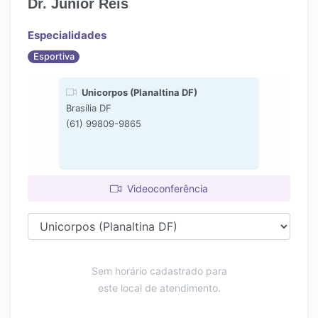
Dr. Júnior Reis
18:30
18:30
20:00
20:00
Especialidades
Esportiva
Unicorpos (Planaltina DF)
Brasília DF
(61) 99809-9865
Videoconferência
Sem horário cadastrado para
este local de atendimento.