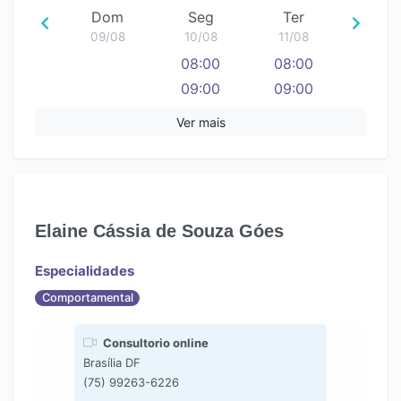
Dom
Seg
Ter
09/08
10/08
11/08
08:00
08:00
09:00
09:00
10:00
10:00
Ver mais
11:00
11:00
12:00
12:00
13:00
13:00
14:00
14:00
Elaine Cássia de Souza Góes
15:00
15:00
16:00
16:00
Especialidades
17:00
17:00
Comportamental
18:00
18:00
19:00
19:00
Consultorio online
Brasília DF
(75) 99263-6226