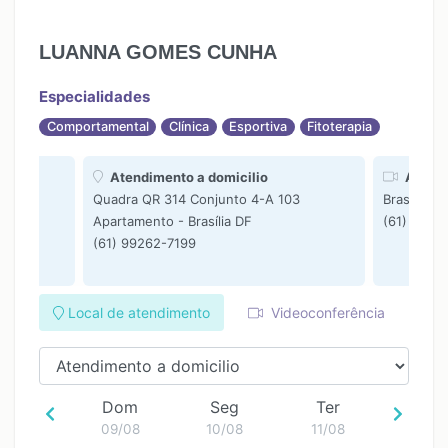
12:45
12:45
13:30
13:30
LUANNA GOMES CUNHA
14:15
14:15
Especialidades
Comportamental
Clínica
Esportiva
Fitoterapia
Atendimento a domicilio
Atendi
Quadra QR 314 Conjunto 4-A 103
Brasília DF
Apartamento - Brasília DF
(61) 9926
(61) 99262-7199
Local de atendimento
Videoconferência
Dom
Seg
Ter
09/08
10/08
11/08