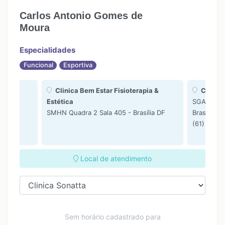
17:00
17:00
Carlos Antonio Gomes de
Moura
Especialidades
Funcional
Esportiva
Clinica Bem Estar Fisioterapia &
Clinica
Sala -
Estética
SGAS 915, 
SMHN Quadra 2 Sala 405 - Brasília DF
Brasília DF
(61) 9955
Local de atendimento
Sem horário cadastrado para