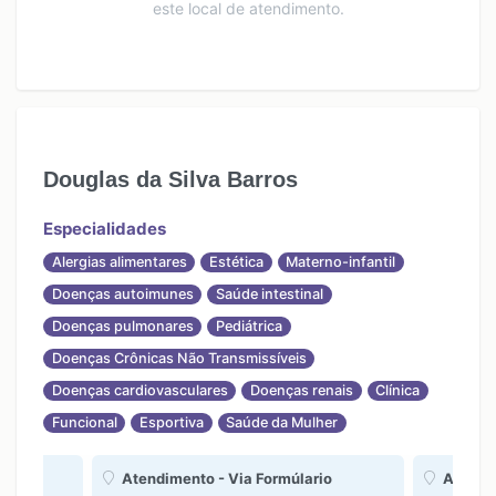
este local de atendimento.
Douglas da Silva Barros
Especialidades
Alergias alimentares
Estética
Materno-infantil
Doenças autoimunes
Saúde intestinal
Doenças pulmonares
Pediátrica
Doenças Crônicas Não Transmissíveis
Doenças cardiovasculares
Doenças renais
Clínica
Funcional
Esportiva
Saúde da Mulher
Atendimento - Via Formúlario
Atendim