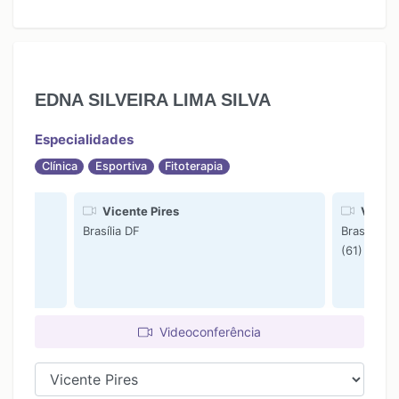
EDNA SILVEIRA LIMA SILVA
Especialidades
Clínica
Esportiva
Fitoterapia
Vicente Pires
Vcente
Brasília DF
Brasília DF
(61) 9812
Videoconferência