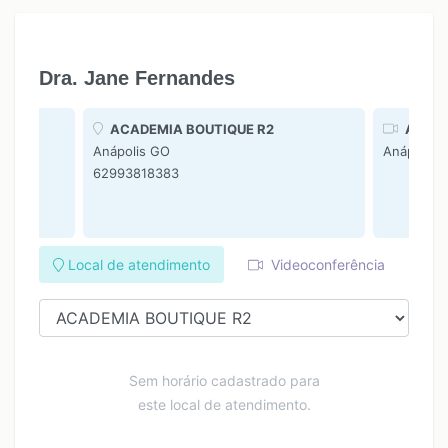
Dra. Jane Fernandes
nline
ACADEMIA BOUTIQUE R2
ACADE
Anápolis GO
Anápolis 
62993818383
Local de atendimento
Videoconferência
Sem horário cadastrado para
este local de atendimento.