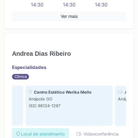
14:30
14:30
14:30
15:30
15:30
15:30
Ver mais
16:30
16:30
16:30
17:30
18:30
19:30
Andrea Dias Ribeiro
20:30
21:30
Especialidades
Clínica
Centro Estético Werika Mello
Atendi
Anápolis GO
Anápolis 
(62) 98124-1297
Local de atendimento
Videoconferência