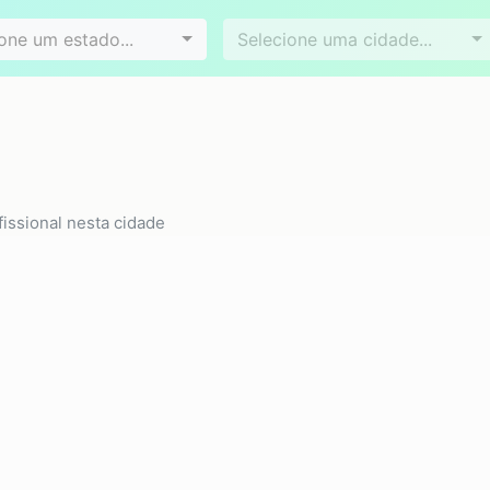
Videoconferência
Agendamento online
es
Bairros
one um estado...
Selecione uma cidade...
issional nesta cidade