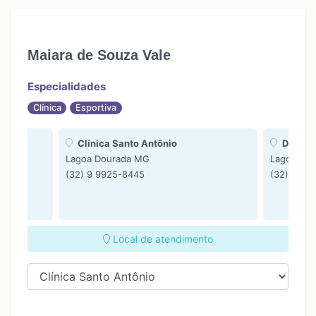
Maiara de Souza Vale
Especialidades
Clínica
Esportiva
Clínica Santo Antônio
Domicíl
Lagoa Dourada MG
Lagoa Do
(32) 9 9925-8445
(32) 9 99
Local de atendimento