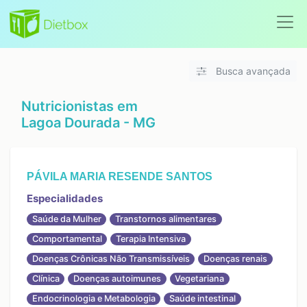
Busca avançada
Nutricionistas em
Lagoa Dourada - MG
PÁVILA MARIA RESENDE SANTOS
Especialidades
Saúde da Mulher
Transtornos alimentares
Comportamental
Terapia Intensiva
Doenças Crônicas Não Transmissíveis
Doenças renais
Clínica
Doenças autoimunes
Vegetariana
Endocrinologia e Metabologia
Saúde intestinal