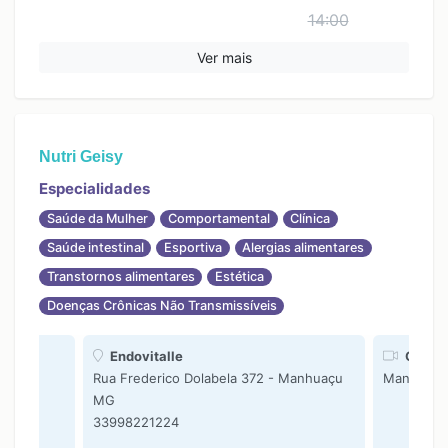
14:00
15:00
Ver mais
16:00
17:00
Nutri Geisy
Especialidades
Saúde da Mulher
Comportamental
Clínica
Saúde intestinal
Esportiva
Alergias alimentares
Transtornos alimentares
Estética
Doenças Crônicas Não Transmissíveis
Endovitalle
On-lin
Rua Frederico Dolabela 372 - Manhuaçu
Manhuaç
MG
33998221224