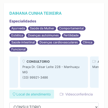
DAIHANA CUNHA TEIXEIRA
Especialidades
Ayurveda
Saúde da Mulher
Comportamental
Estética
Doenças autoimunes
Fertilidade
Saúde intestinal
Doenças cardiovasculares
Clínica
Funcional
CONSULTORIO
Atendi
Praça Dr. César Leite 228 - Manhuaçu
Manhuaç
MG
(33) 99921-3486
Local de atendimento
Videoconferência