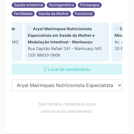
Saúde intestinal
Nutrigenética
Fitoterapia
17:00
Fertilidade
Saúde da Mulher
Funcional
18:00
Amaro de
Aryel Mairinques Nutricionista
Clínica
Especialista em Saúde da Mulher e
Minas
nhuaçu MG
Modulação Intestinal - Manhuaçu
Av. Adolf
Rua Capitão Rafael 241 - Manhuaçu MG
33 9 8417
(33) 98433-0906
Local de atendimento
Sem horário cadastrado para
este local de atendimento.