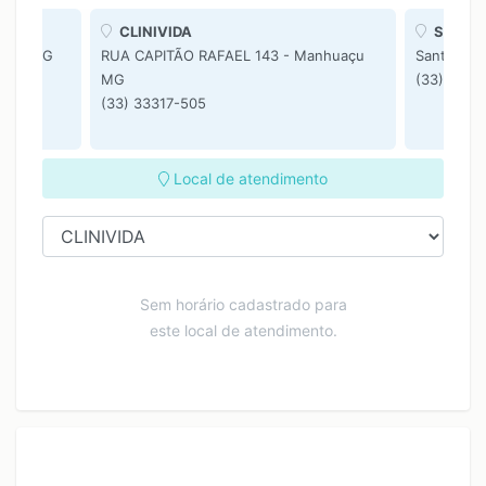
CLINIVIDA
Salutis
uaçu MG
RUA CAPITÃO RAFAEL 143 - Manhuaçu
Santo Am
MG
(33) 9970
(33) 33317-505
Local de atendimento
Sem horário cadastrado para
este local de atendimento.