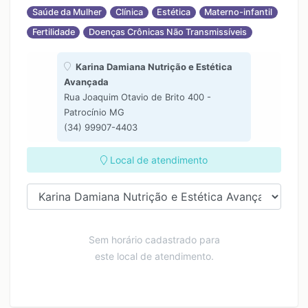
14:00
Saúde da Mulher
Clínica
Estética
Materno-infantil
14:45
Fertilidade
Doenças Crônicas Não Transmissíveis
15:30
Karina Damiana Nutrição e Estética
Avançada
Rua Joaquim Otavio de Brito 400 -
Patrocínio MG
(34) 99907-4403
Local de atendimento
Sem horário cadastrado para
este local de atendimento.