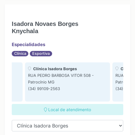
Isadora Novaes Borges
Knychala
Especialidades
Clínica
Esportiva
Clínica Isadora Borges
CLÍNIC
8 -
RUA PEDRO BARBOSA VITOR 508 -
RUA PEDR
Patrocínio MG
Patrocíni
(34) 99109-2563
(34) 9910
Local de atendimento