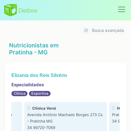
Busca avançada
Nutricionistas em
Pratinha - MG
Elizania dos Reis Silvério
Especialidades
Clínica
Esportiva
Clínica Versi
Home C
ratinha
Avenida Antônio Machado Borges 273 Cs
Pratinha 
- Pratinha MG
34 98862
34 99720-7069