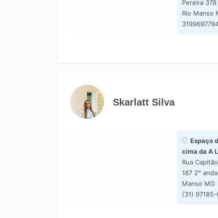
Pereira 378
Rio Manso
319969779
Skarlatt Silva
Espaço d
cima da A L
Rua Capitã
187 2° andar
Manso MG
(31) 97185