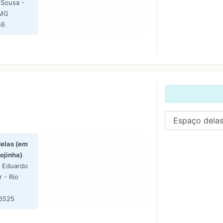
 Sousa -
 MG
46
elas (em
ojinha)
o Eduardo
 - Rio
-6525