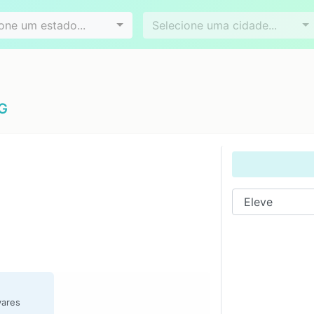
Videoconferência
Agendamento online
es
Bairros
one um estado...
Selecione uma cidade...
MG
vares