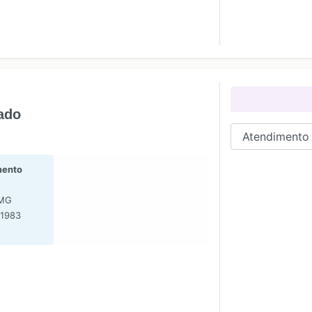
ado
ento
 MG
-1983