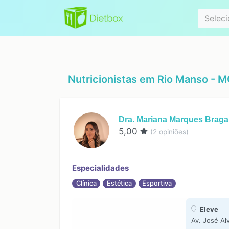
Especialidad
Seleci
Nutricionistas em
Rio Manso - 
Dra. Mariana Marques Braga
5,00
(
2
opiniões)
Especialidades
Clínica
Estética
Esportiva
Eleve
Av. José Al