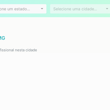
Videoconferência
Agendamento online
es
Bairros
one um estado...
Selecione uma cidade...
 MG
issional nesta cidade