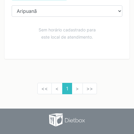
Sem horário cadastrado para
este local de atendimento.
<<
<
1
>
>>