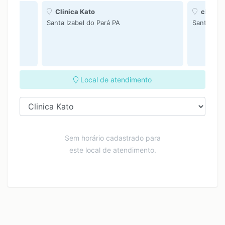
Clinica Kato
clinica
Santa Izabel do Pará PA
Santa Izab
Local de atendimento
Sem horário cadastrado para
este local de atendimento.