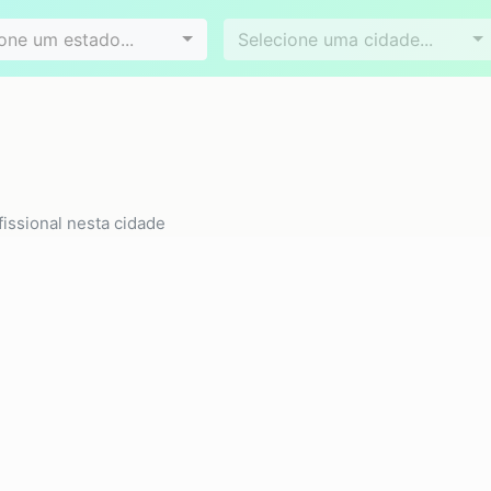
Videoconferência
Agendamento online
es
Bairros
one um estado...
Selecione uma cidade...
issional nesta cidade