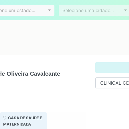
Videoconferência
Agendamento online
es
Bairros
one um estado...
Selecione uma cidade...
de Oliveira Cavalcante
CASA DE SAÚDE E
MATERNIDADA