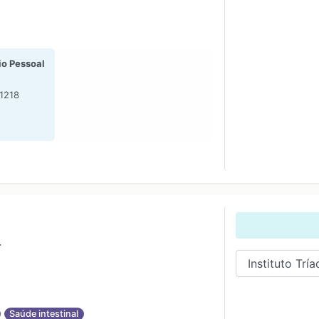
io Pessoal
E
-1218
a
Saúde intestinal