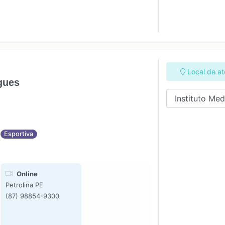
Local de a
gues
Esportiva
Online
Petrolina PE
(87) 98854-9300