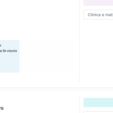
e
 Dr clovis
E
va