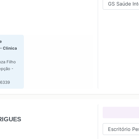
e
- Clinica
za Filho
epção -
E
-6339
RIGUES