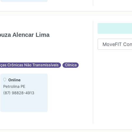
ouza Alencar Lima
ças Crônicas Não Transmissíveis
Clínica
Online
Petrolina PE
(87) 98828-4913