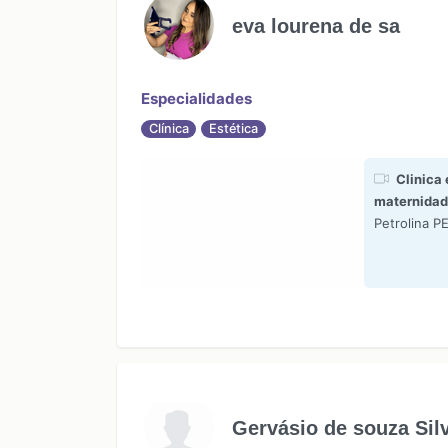
eva lourena de sa
Especialidades
Clínica
Estética
Clinica 
maternidade
Petrolina P
Gervásio de souza Sil