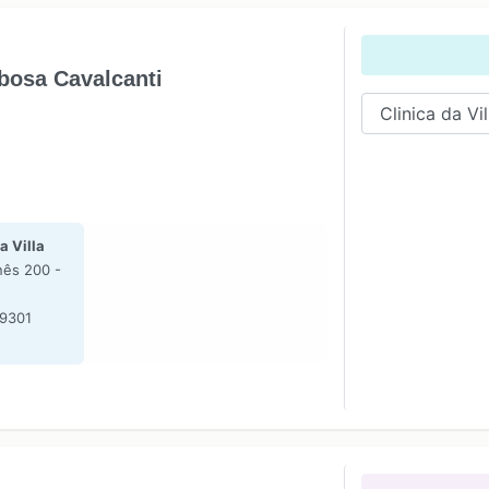
bosa Cavalcanti
a Villa
nês 200 -
E
-9301