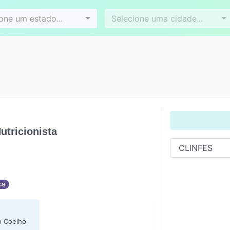
Videoconferência
Agendamento online
es
Bairros
one um estado...
Selecione uma cidade...
tricionista
ca
o Coelho