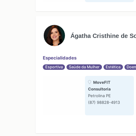
Ágatha Cristhine de S
Especialidades
Esportiva
Saúde da Mulher
Estética
Doen
MoveFIT
Consultoria
Petrolina PE
(87) 98828-4913