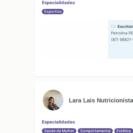
Especialidades
Esportiva
Escritór
Petrolina P
(87) 98821
Lara Lais Nutricionist
Especialidades
Saúde da Mulher
Comportamental
Estética