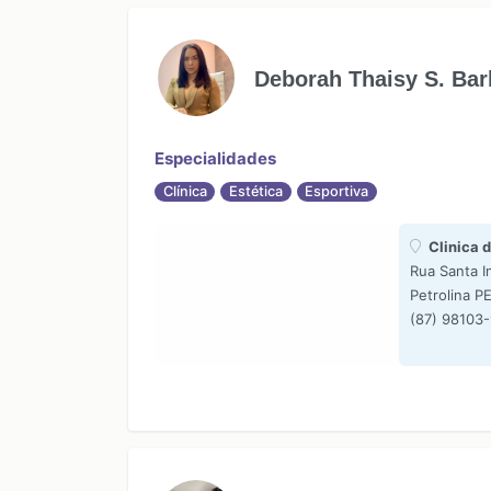
Deborah Thaisy S. Bar
Especialidades
Clínica
Estética
Esportiva
Clinica d
Rua Santa I
Petrolina P
(87) 98103