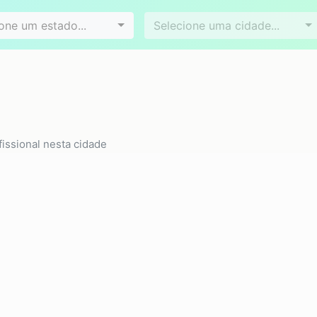
Videoconferência
Agendamento online
es
Bairros
one um estado...
Selecione uma cidade...
E
issional nesta cidade