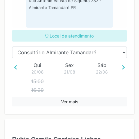
Rua Antonio Batista de Siqueira 282 -
Almirante Tamandaré PR
Local de atendimento
Qui
Sex
Sáb
20/08
21/08
22/08
15:00
16:30
18:00
Ver mais