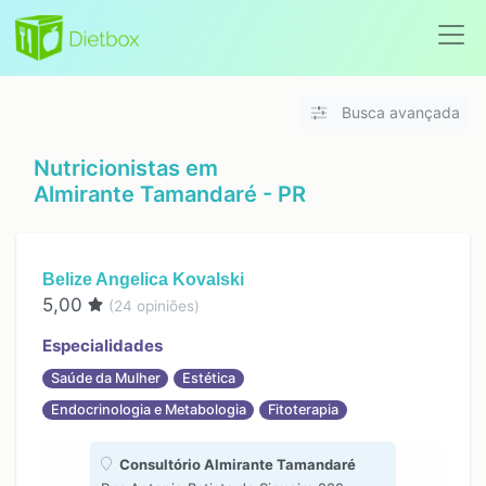
Busca avançada
Nutricionistas em
Almirante Tamandaré - PR
Belize Angelica Kovalski
5,00
(
24
opiniões)
Especialidades
Saúde da Mulher
Estética
Endocrinologia e Metabologia
Fitoterapia
Consultório Almirante Tamandaré