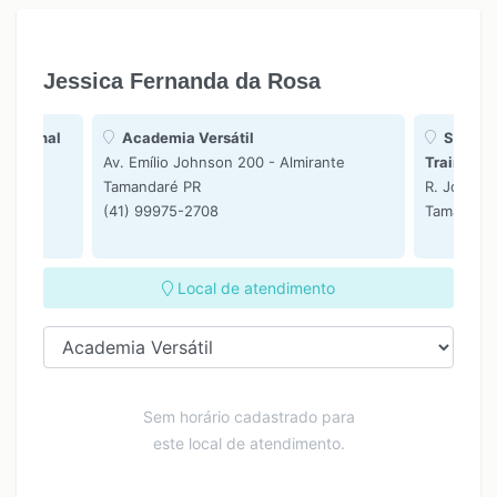
14:00
14:00
15:00
15:00
Jessica Fernanda da Rosa
16:00
16:00
17:00
17:00
 Personal
Academia Versátil
Studio 
Av. Emílio Johnson 200 - Almirante
Trainer
nte
Tamandaré PR
R. José Re
(41) 99975-2708
Tamandar
Local de atendimento
Sem horário cadastrado para
este local de atendimento.