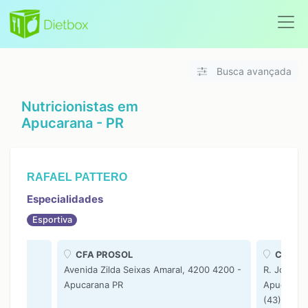
Busca avançada
Nutricionistas em
Apucarana - PR
RAFAEL PATTERO
Especialidades
Esportiva
CFA PROSOL
Consult
 -
Avenida Zilda Seixas Amaral, 4200 4200 -
R. José Al
Apucarana PR
Apucarana
(43) 9968