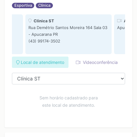
16:20
Esportiva
Clínica
Clínica ST
Atendi
Rua Demétrio Santos Moreira 164 Sala 03
Apucarana
- Apucarana PR
(43) 99174-3502
Local de atendimento
Videoconferência
Sem horário cadastrado para
este local de atendimento.