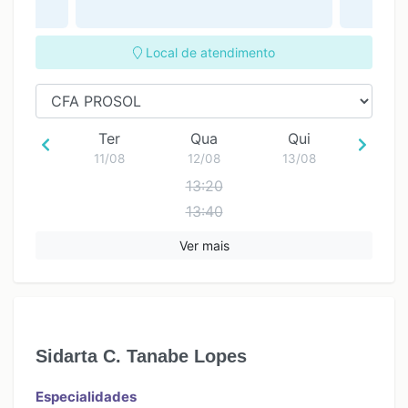
Local de atendimento
Ter
Qua
Qui
11/08
12/08
13/08
13:20
13:40
14:00
Ver mais
14:20
14:40
15:00
15:20
Sidarta C. Tanabe Lopes
15:40
16:00
Especialidades