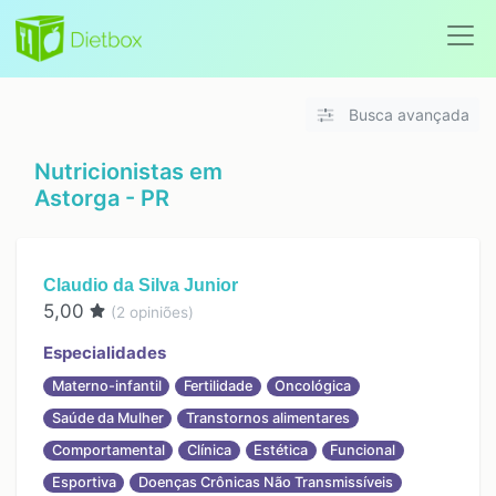
Busca avançada
Nutricionistas em
Astorga - PR
Claudio da Silva Junior
5,00
(
2
opiniões)
Especialidades
Materno-infantil
Fertilidade
Oncológica
Saúde da Mulher
Transtornos alimentares
Comportamental
Clínica
Estética
Funcional
Esportiva
Doenças Crônicas Não Transmissíveis