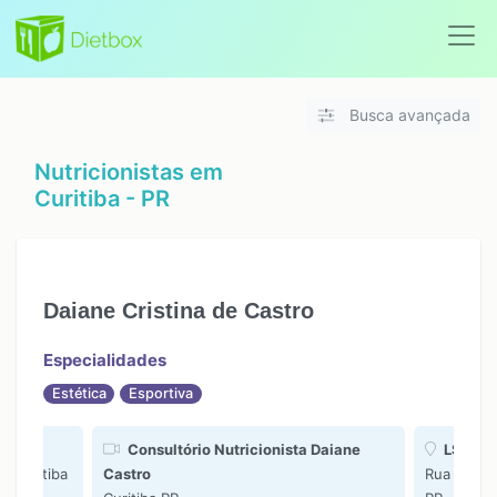
Busca avançada
Nutricionistas em
Curitiba - PR
Daiane Cristina de Castro
Especialidades
Estética
Esportiva
Consultório Nutricionista Daiane
LS Clín
- Curitiba
Castro
Rua Izaac 