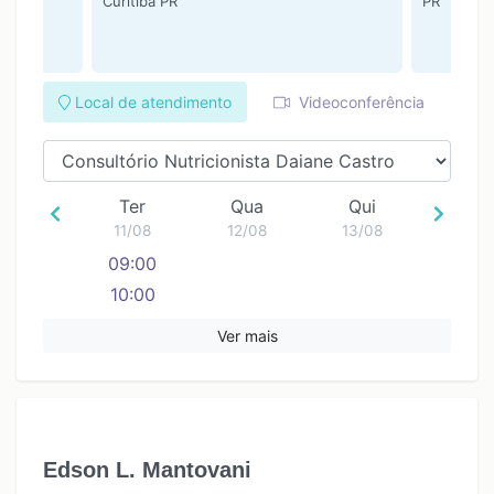
Curitiba PR
PR
Local de atendimento
Videoconferência
Ter
Qua
Qui
11/08
12/08
13/08
09:00
10:00
11:00
Ver mais
12:00
13:00
14:00
15:00
Edson L. Mantovani
16:00