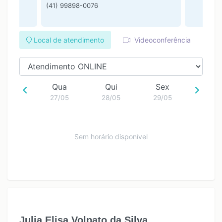
(41) 99898-0076
18:00
19:00
Local de atendimento
Videoconferência
Qua
Qui
Sex
27/05
28/05
29/05
Sem horário disponível
Julia Elisa Volpato da Silva