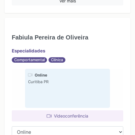
Ver mais
15:00
17:00
16:00
18:00
17:00
18:00
Fabiula Pereira de Oliveira
19:00
Especialidades
Comportamental
Clínica
Online
Curitiba PR
Videoconferência