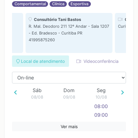
17:00
17:00
17:00
Comportamental
Clínica
Esportiva
18:00
18:00
18:00
19:00
19:00
19:00
Consultório Tani Bastos
On-lin
R. Mal. Deodoro 211 12º Andar - Sala 1207
Curitiba P
20:00
20:00
20:00
- Ed. Bradesco - Curitiba PR
21:00
21:00
21:00
41995875260
Local de atendimento
Videoconferência
Sáb
Dom
Seg
08/08
09/08
10/08
08:00
09:00
10:00
Ver mais