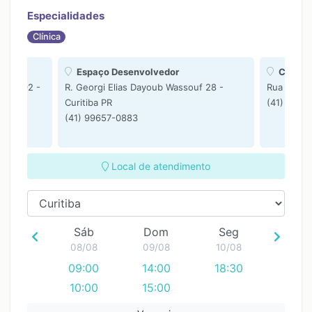
17:00
Especialidades
Clínica
Espaço Desenvolvedor
Curitib
va 5492 -
R. Georgi Elias Dayoub Wassouf 28 -
Rua Reinal
Curitiba PR
(41) 9965
(41) 99657-0883
Local de atendimento
Sáb
Dom
Seg
08/08
09/08
10/08
09:00
14:00
18:30
10:00
15:00
14:00
16:00