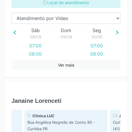
Local de atendimento
Sáb
Dom
Seg
08/08
09/08
10/08
07:00
07:00
08:00
08:00
09:00
09:00
Ver mais
10:00
10:00
11:00
12:00
13:00
Janaine Lorenceti
14:00
15:00
Clínica LUC
Atendi
16:00
Rua Angélica Negrello de Conto 90 -
Curitiba P
17:00
Curitiba PR
(41) 9995