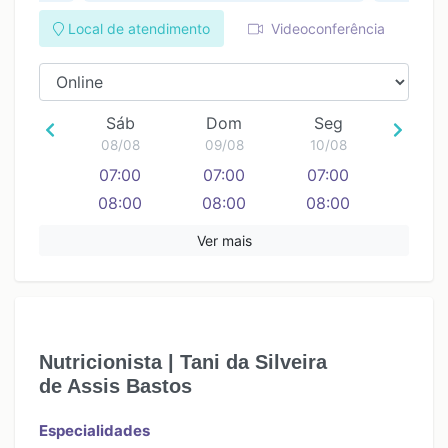
Local de atendimento
Videoconferência
Sáb
Dom
Seg
08/08
09/08
10/08
07:00
07:00
07:00
08:00
08:00
08:00
09:00
09:00
09:00
Ver mais
10:00
10:00
10:00
11:00
11:00
11:00
12:00
12:00
12:00
13:00
13:00
13:00
Nutricionista | Tani da Silveira
14:00
14:00
14:00
de Assis Bastos
15:00
15:00
15:00
16:00
16:00
16:00
Especialidades