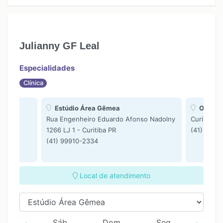
15:30
Julianny GF Leal
Especialidades
Clínica
Estúdio Área Gêmea
Online
Rua Engenheiro Eduardo Afonso Nadolny
Curitiba P
1266 LJ 1 - Curitiba PR
(41) 9991
(41) 99910-2334
Local de atendimento
Sáb
Dom
Seg