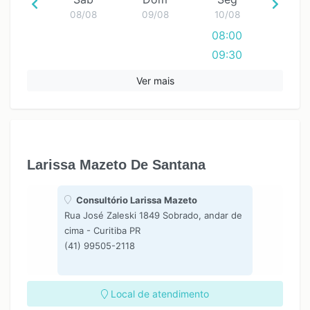
08/08
09/08
10/08
08:00
09:30
11:00
Ver mais
12:30
14:00
15:30
17:00
Larissa Mazeto De Santana
18:30
Consultório Larissa Mazeto
Rua José Zaleski 1849 Sobrado, andar de
cima - Curitiba PR
(41) 99505-2118
Local de atendimento