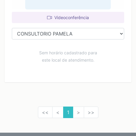
Videoconferência
Sem horário cadastrado para
este local de atendimento.
<<
<
1
>
>>