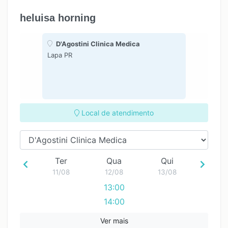
14:00
14:00
14:00
heluisa horning
15:00
15:00
15:00
16:00
16:00
16:00
D'Agostini Clinica Medica
17:00
17:00
17:00
Lapa PR
18:00
18:00
18:00
19:00
19:00
19:00
Local de atendimento
Ter
Qua
Qui
11/08
12/08
13/08
13:00
14:00
15:00
Ver mais