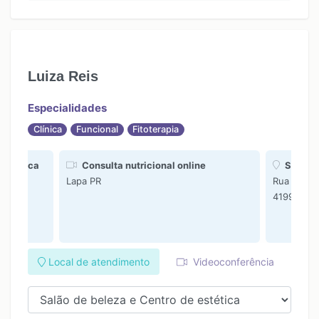
16:00
17:00
Luiza Reis
Especialidades
Clínica
Funcional
Fitoterapia
 estética
Consulta nutricional online
Salão d
apa PR
Lapa PR
Rua Amint
41999909
Local de atendimento
Videoconferência