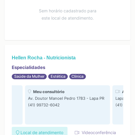
Sem horário cadastrado para
este local de atendimento.
Hellen Rocha - Nutricionista
Especialidades
Saúde da Mulher
Estética
Clínica
Meu consultório
Atendi
Av. Doutor Manoel Pedro 1783 - Lapa PR
Lapa PR
(41) 99732-6042
(41) 9973
Local de atendimento
Videoconferência