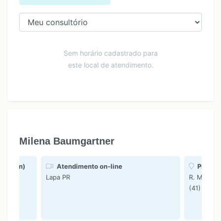
Sem horário cadastrado para
este local de atendimento.
Milena Baumgartner
idaclin)
Atendimento on-line
Presenc
Lapa PR
Lapa PR
R. Mal. Fl
(41) 9983