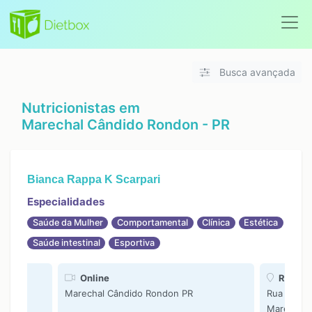
Busca avançada
Nutricionistas em
Marechal Cândido Rondon - PR
Bianca Rappa K Scarpari
Especialidades
Saúde da Mulher
Comportamental
Clínica
Estética
Saúde intestinal
Esportiva
tiva
Online
Revitali
a 52 -
Marechal Cândido Rondon PR
Rua Mém d
Marechal 