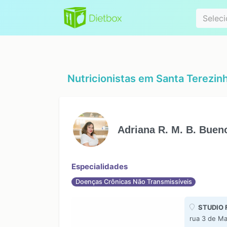
Especialidad
Seleci
Nutricionistas em
Santa Terezinh
Adriana R. M. B. Buen
Especialidades
Doenças Crônicas Não Transmissíveis
STUDIO 
rua 3 de Ma