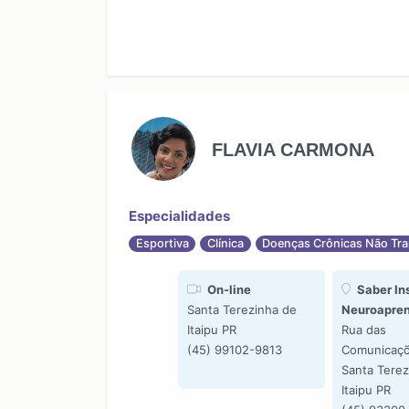
FLAVIA CARMONA
Especialidades
Esportiva
Clínica
Doenças Crônicas Não Tra
On-line
Saber Ins
Santa Terezinha de
Neuroapre
Itaipu PR
Rua das
(45) 99102-9813
Comunicaçõ
Santa Terez
Itaipu PR