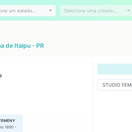
Videoconferência
Agendamento online
es
Bairros
one um estado...
Selecione uma cidade...
a de Itaipu - PR
o
FEMENY
io 1690 -