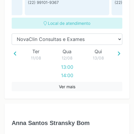
(22) 99101-9367
(22)2519
Local de atendimento
Ter
Qua
Qui
11/08
12/08
13/08
13:00
14:00
15:00
Ver mais
16:00
17:00
Anna Santos Stransky Bom