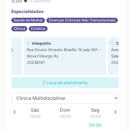
5,00
(
5
opiniões)
15:00
16:00
Especialidades
17:00
Saúde da Mulher
Doenças Crônicas Não Transmissíveis
Clínica
Estética
Integrallis
Clinica 
 80 BL5,
Rua Doutor Ernesto Brasílio 74 sala 301 -
Avenida Co
Nova Friburgo RJ
Sala 317 -
25238197
25243068
Local de atendimento
Sáb
Dom
Seg
08/08
09/08
10/08
09:00