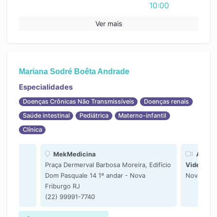
10:00
11:00
Ver mais
12:00
13:00
14:00
Mariana Sodré Boêta Andrade
15:00
16:00
Especialidades
17:00
Doenças Crônicas Não Transmissíveis
Doenças renais
Saúde intestinal
Pediátrica
Materno-infantil
Clínica
MekMedicina
Atendi
Praça Dermerval Barbosa Moreira, Edifício
Videocon
Dom Pasquale 14 1º andar - Nova
Nova Frib
Friburgo RJ
(22) 99991-7740