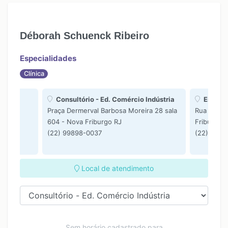
Déborah Schuenck Ribeiro
Especialidades
Clínica
Consultório - Ed. Comércio Indústria
Espaço
 Nova
Praça Dermerval Barbosa Moreira 28 sala
Rua Mª Fr
604 - Nova Friburgo RJ
Friburgo 
(22) 99898-0037
(22) 9992
Local de atendimento
Sem horário cadastrado para