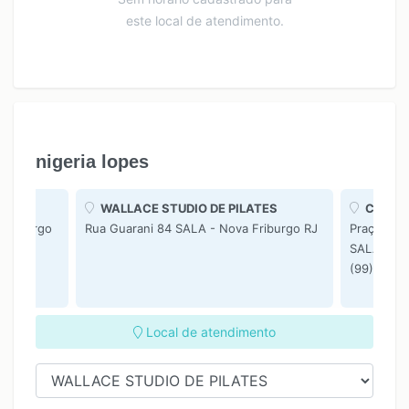
este local de atendimento.
nigeria lopes
WALLACE STUDIO DE PILATES
CONSUL
 Friburgo
Rua Guarani 84 SALA - Nova Friburgo RJ
Praça Pres
SALA 208 
(99) 7450
Local de atendimento