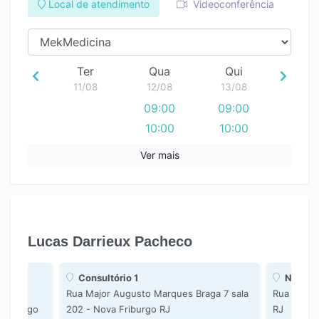
Local de atendimento
Videoconferência
Ter
Qua
Qui
11/08
12/08
13/08
09:00
09:00
10:00
10:00
11:00
11:00
Ver mais
12:00
12:00
13:00
13:00
14:00
14:00
15:00
15:00
Lucas Darrieux Pacheco
16:00
16:00
17:00
17:00
e
Consultório 1
NovaCli
18:00
18:00
Rua Major Augusto Marques Braga 7 sala
Rua Ferna
 Friburgo
202 - Nova Friburgo RJ
RJ