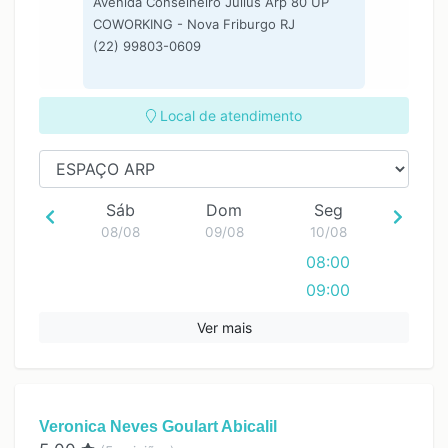
Avenida Conselheiro Julius Arp 80 UP
COWORKING - Nova Friburgo RJ
(22) 99803-0609
Local de atendimento
Sáb
Dom
Seg
08/08
09/08
10/08
08:00
09:00
10:00
Ver mais
11:00
12:00
13:00
Veronica Neves Goulart Abicalil
14:00