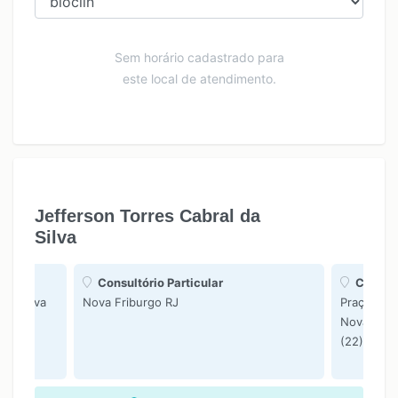
Sem horário cadastrado para
este local de atendimento.
Jefferson Torres Cabral da
Silva
Consultório Particular
Clinica
70 - Nova
Nova Friburgo RJ
Praça Pres
Nova Frib
(22) 2521