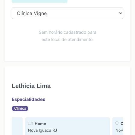
Sem horário cadastrado para
este local de atendimento.
Lethicia Lima
Especialidades
Clínica
Home
CAFIS
Nova Iguaçu RJ
Nova igua