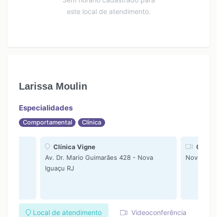
este local de atendimento.
Larissa Moulin
Especialidades
Comportamental
Clínica
Clínica Vigne
On-lin
Av. Dr. Mario Guimarães 428 - Nova
Nova Igua
Iguaçu RJ
Local de atendimento
Videoconferência