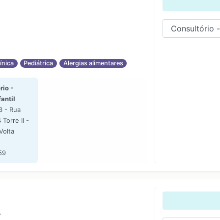
ínica
Pediátrica
Alergias alimentares
io -
fantil
3 - Rua
Torre II -
Volta
59
a