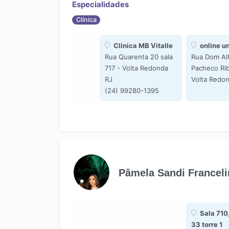
Especialidades
Clínica
Clinica MB Vitalle
online u
Rua Quarenta 20 sala
Rua Dom Alt
717 - Volta Redonda
Pacheco Rib
RJ
Volta Redo
(24) 99280-1395
Pâmela Sandi Francel
Sala 710
33 torre 1