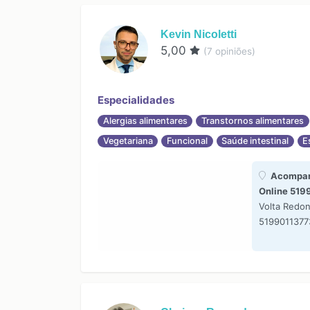
Kevin Nicoletti
5,00
(
7
opiniões)
Especialidades
Alergias alimentares
Transtornos alimentares
Vegetariana
Funcional
Saúde intestinal
E
Acompa
Online 519
Volta Redo
5199011377