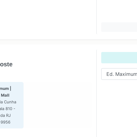
poste
mum |
 Mall
da Cunha
la 810 -
nda RJ
-9956