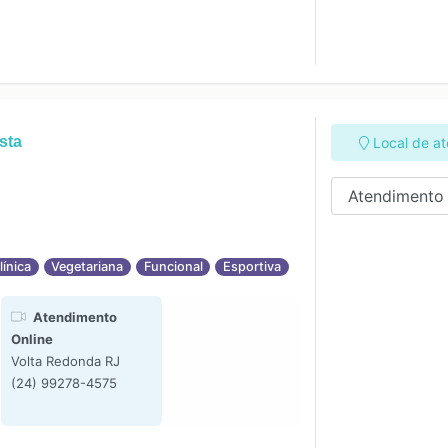
sta
Local de a
línica
Vegetariana
Funcional
Esportiva
Atendimento
Online
Volta Redonda RJ
(24) 99278-4575