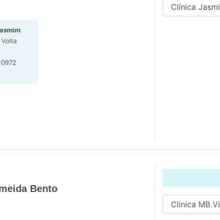
Jasmim
 Volta
-0972
lmeida Bento