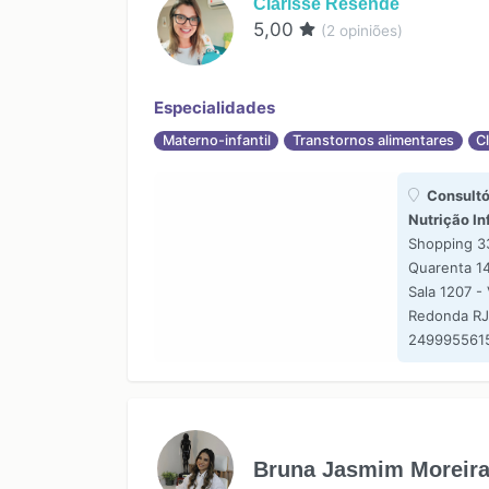
Clarisse Resende
5,00
(
2
opiniões)
Especialidades
Materno-infantil
Transtornos alimentares
Cl
Consultór
Nutrição In
Shopping 3
Quarenta 14 
Sala 1207 - 
Redonda RJ
249995561
Bruna Jasmim Moreir