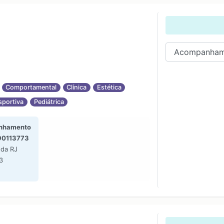
16:00
17:00
18:00
19:00
20:00
21:00
Comportamental
Clínica
Estética
sportiva
Pediátrica
nhamento
90113773
nda RJ
3