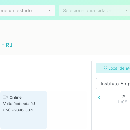
Videoconferência
Agendamento online
es
Bairros
one um estado...
Selecione uma cidade...
 - RJ
Local de a
Ter
Online
11/08
Volta Redonda RJ
(24) 99846-8376