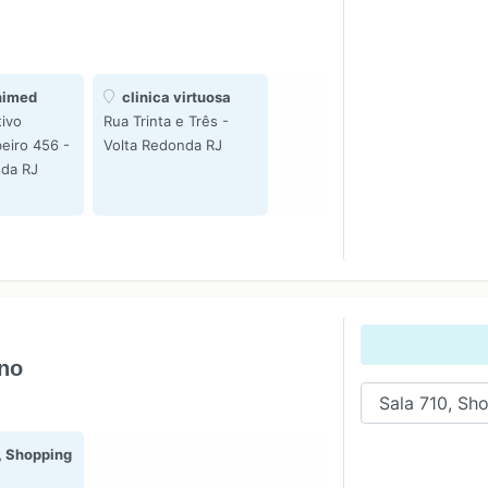
nimed
clinica virtuosa
ivo
Rua Trinta e Três -
eiro 456 -
Volta Redonda RJ
nda RJ
ino
, Shopping