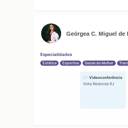
Geórgea C. Miguel de
Especialidades
Estética
Esportiva
Saúde da Mulher
Tran
Videoconferência
Volta Redonda RJ