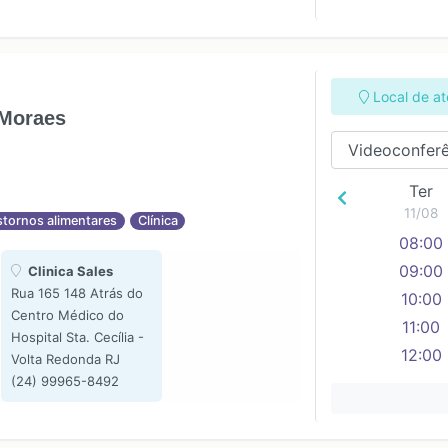
Local de a
 Moraes
Ter
11/08
stornos alimentares
Clínica
08:00
09:00
Clinica Sales
Rua 165 148 Atrás do
10:00
Centro Médico do
11:00
Hospital Sta. Cecília -
12:00
Volta Redonda RJ
(24) 99965-8492
13:00
14:00
15:00