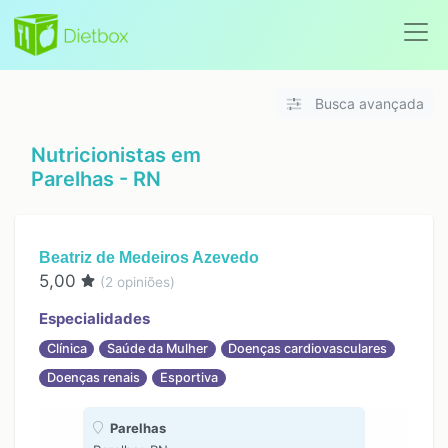
Busca avançada
Nutricionistas em
Parelhas - RN
Beatriz de Medeiros Azevedo
5,00
(
2
opiniões)
Especialidades
Clínica
Saúde da Mulher
Doenças cardiovasculares
Doenças renais
Esportiva
Parelhas