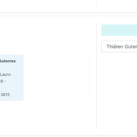
Guterres
 Lauro
9 -
-3615