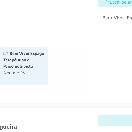
Local de a
Bem Viver Espaço
Terapêutico e
Psicomotricista
Alegrete RS
gueira