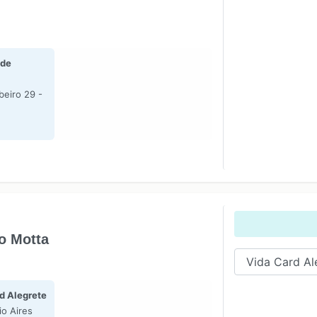
 de
beiro 29 -
ho Motta
d Alegrete
o Aires