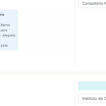
rio
 Barros
Laura
- Alegrete
-2474