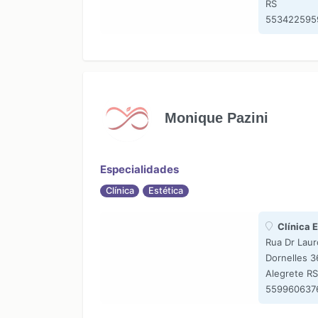
RS
553422595
Monique Pazini
Especialidades
Clínica
Estética
Clínica 
Rua Dr Laur
Dornelles 3
Alegrete RS
559960637