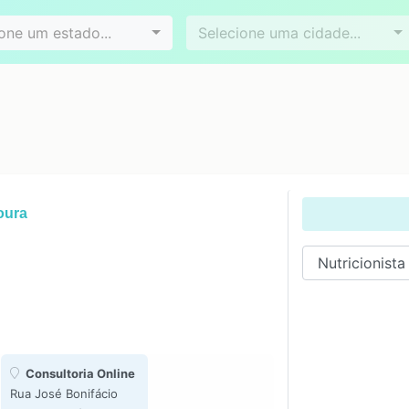
Videoconferência
Agendamento online
es
Bairros
one um estado...
Selecione uma cidade...
oura
Consultoria Online
Rua José Bonifácio