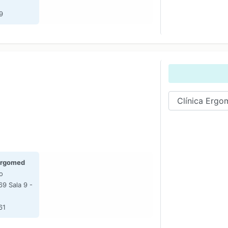
9
Ergomed
o
69 Sala 9 -
61