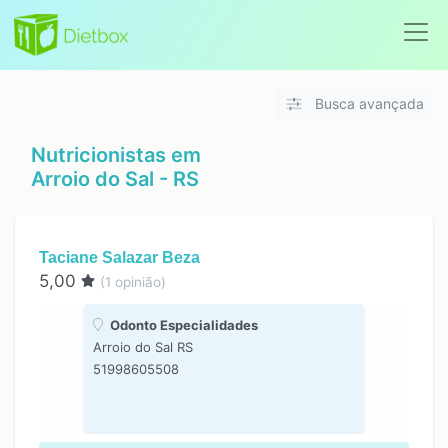
Busca avançada
Nutricionistas em
Arroio do Sal - RS
Taciane Salazar Beza
5,00
(
1
opinião)
Odonto Especialidades
Arroio do Sal RS
51998605508