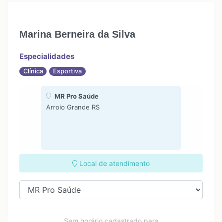
14:00
14:00
15:00
15:00
Marina Berneira da Silva
16:00
16:00
Especialidades
Clínica
Esportiva
MR Pro Saúde
Arroio Grande RS
Local de atendimento
Sem horário cadastrado para