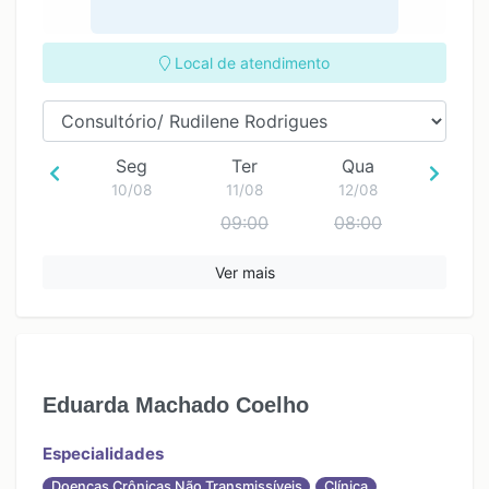
Local de atendimento
Seg
Ter
Qua
10/08
11/08
12/08
09:00
08:00
Ver mais
Eduarda Machado Coelho
Especialidades
Doenças Crônicas Não Transmissíveis
Clínica