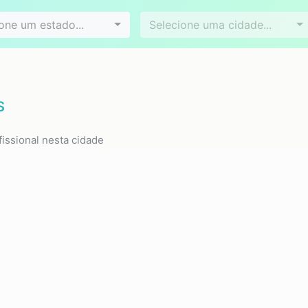
Videoconferência
Agendamento online
es
Bairros
one um estado...
Selecione uma cidade...
S
issional nesta cidade