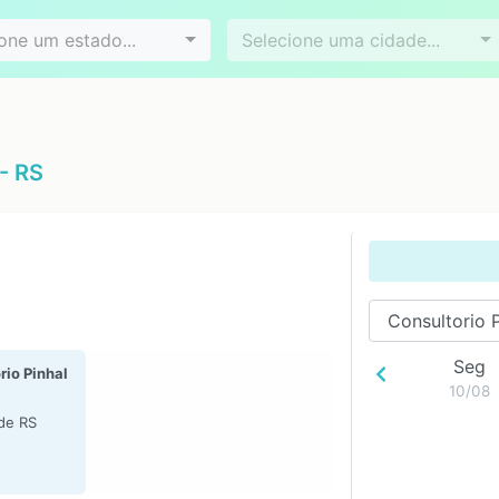
Videoconferência
Agendamento online
es
Bairros
one um estado...
Selecione uma cidade...
- RS
Seg
rio Pinhal
10/08
de RS