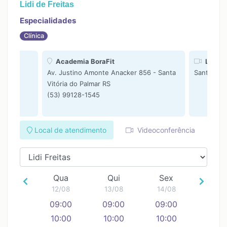
Lidi de Freitas
Especialidades
Clínica
Academia BoraFit
Lidi Fr
Av. Justino Amonte Anacker 856 - Santa
Santa Vitó
Vitória do Palmar RS
(53) 99128-1545
Local de atendimento
Videoconferência
Qua
Qui
Sex
12/08
13/08
14/08
09:00
09:00
09:00
10:00
10:00
10:00