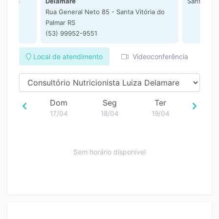
 Santa
Delamare
Santa Vitó
Rua General Neto 85 - Santa Vitória do
Palmar RS
(53) 99952-9551
Local de atendimento
Videoconferência
Dom
Seg
Ter
17/04
18/04
19/04
Sem horário disponível