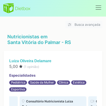
Busca avançada
Nutricionistas em
Santa Vitória do Palmar - RS
Luiza Oliveira Delamare
5,00
(
1
opinião)
Especialidades
Pediátrica
Saúde da Mulher
Clínica
Estética
Esportiva
Consultório Nutricionista Luiza
Online