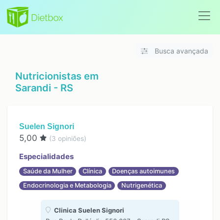
Busca avançada
Nutricionistas em
Sarandi - RS
Suelen Signori
5,00
(
3
opiniões)
Especialidades
Saúde da Mulher
Clínica
Doenças autoimunes
Endocrinologia e Metabologia
Nutrigenética
Clinica Suelen Signori