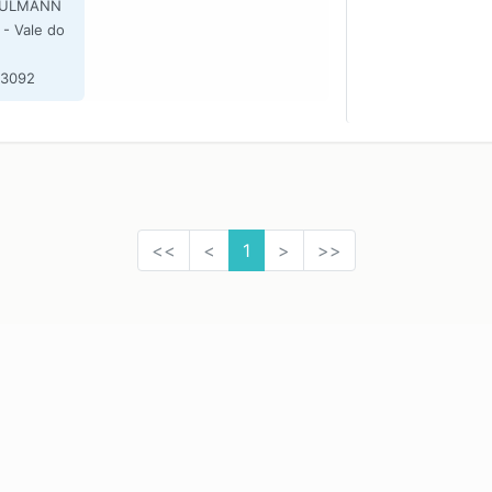
 ULMANN
- Vale do
-3092
<<
<
1
>
>>