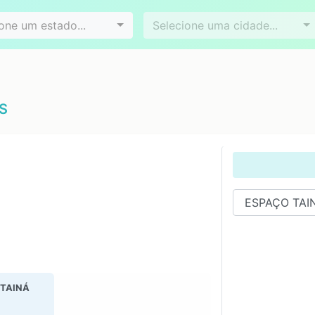
Videoconferência
Agendamento online
es
Bairros
one um estado...
Selecione uma cidade...
RS
TAINÁ