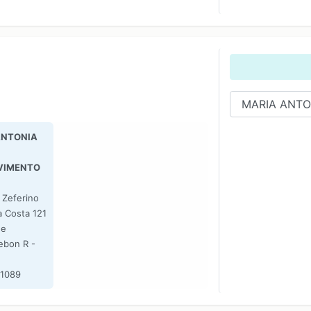
ANTONIA
VIMENTO
 Zeferino
 Costa 121
de
ebon R -
-1089