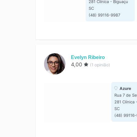
281 Clínica - Biguaçu
SC
(48) 99116-9987
Evelyn Ribeiro
4,00
(
1
opinião)
Azure
Rua 7 de S
281 Clínica 
SC
(48) 99116