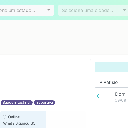
Videoconferência
Agendamento online
es
Bairros
one um estado...
Selecione uma cidade...
Dom
09/08
Saúde intestinal
Esportiva
Online
Whats Biguaçu SC