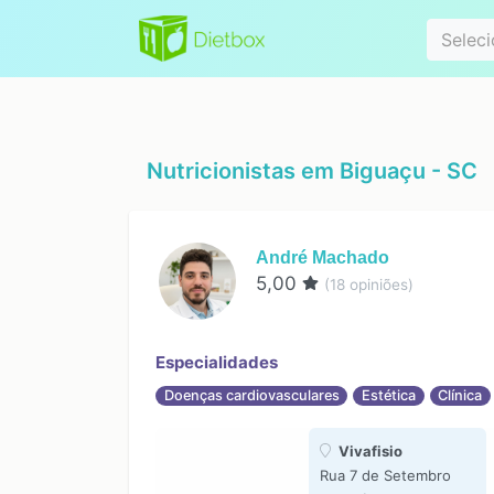
Especialidad
Seleci
Nutricionistas em
Biguaçu - SC
André Machado
5,00
(
18
opiniões)
Especialidades
Doenças cardiovasculares
Estética
Clínica
Vivafisio
Rua 7 de Setembro