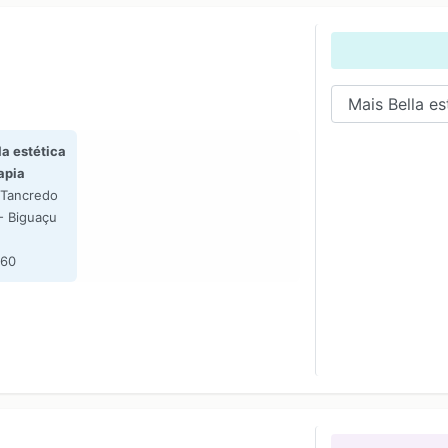
a estética
apia
 Tancredo
- Biguaçu
460