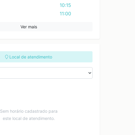
10:15
11:00
11:45
Ver mais
12:30
13:15
14:00
14:45
Local de atendimento
15:30
16:15
17:00
17:45
18:30
19:15
Sem horário cadastrado para
este local de atendimento.