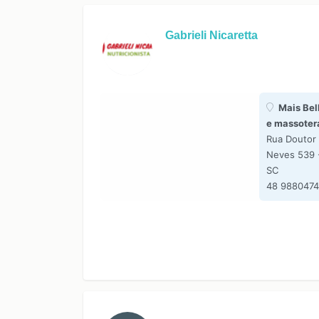
Gabrieli Nicaretta
Mais Bell
e massoter
Rua Doutor
Neves 539 
SC
48 988047