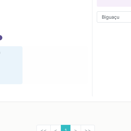
l
u
<<
<
1
>
>>