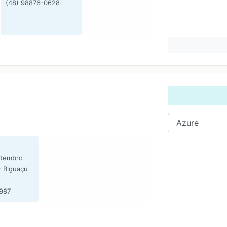
(48) 98876-0628
etembro
- Biguaçu
-987