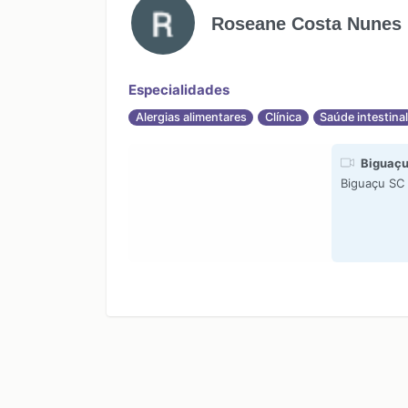
Roseane Costa Nunes
Especialidades
Alergias alimentares
Clínica
Saúde intestina
Biguaç
Biguaçu SC