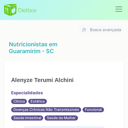
Busca avançada
Nutricionistas em
Guaramirim - SC
Alenyze Terumi Alchini
Especialidades
Clínica
Estética
Doenças Crônicas Não Transmissíveis
Funcional
Saúde intestinal
Saúde da Mulher