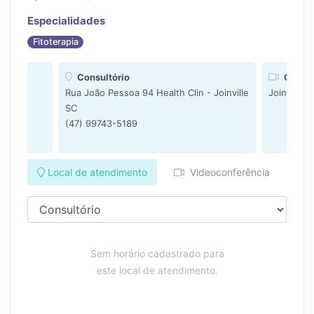
Especialidades
Fitoterapia
Consultório
Consul
Rua João Pessoa 94 Health Clin - Joinville
Joinville 
SC
(47) 99743-5189
Local de atendimento
Videoconferência
Sem horário cadastrado para
este local de atendimento.