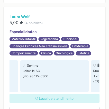
Laura Wolf
5,00
(
4
opiniões)
Especialidades
Materno-infantil
Vegetariana
Funcional
Doenças Crônicas Não Transmissíveis
Fitoterapia
Comportamental
Clínica
Oncológica
Estética
On-line
ÉFATA 
ude -
Joinville SC
Rua Aracaj
(47) 98415-6306
Joinville 
(47) 9841
Local de atendimento