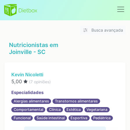
Busca avançada
Nutricionistas em
Joinville - SC
Kevin Nicoletti
5,00
(
7
opiniões)
Especialidades
Alergias alimentares
Transtornos alimentares
Comportamental
Clínica
Estética
Vegetariana
Funcional
Saúde intestinal
Esportiva
Pediátrica