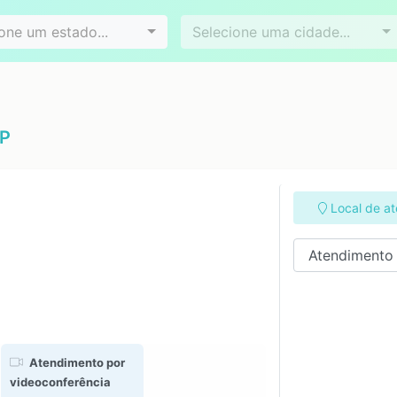
Videoconferência
Agendamento online
es
Bairros
one um estado...
Selecione uma cidade...
SP
Local de a
Atendimento por
videoconferência