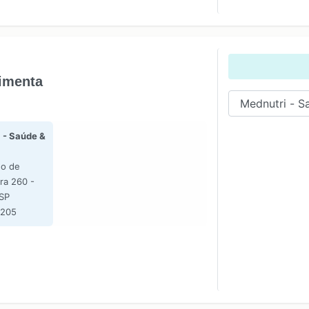
Pimenta
 - Saúde &
o de
ira 260 -
 SP
8205