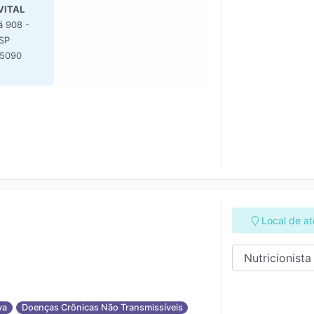
VITAL
á 908 -
 SP
-5090
Local de a
va
Doenças Crônicas Não Transmissíveis