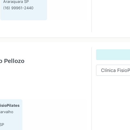
Araraquara SP
(16) 99961-2440
o Pellozo
isioPilates
arvalho
 SP