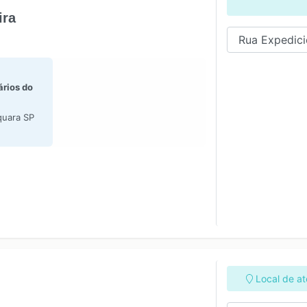
ira
ários do
quara SP
Local de a