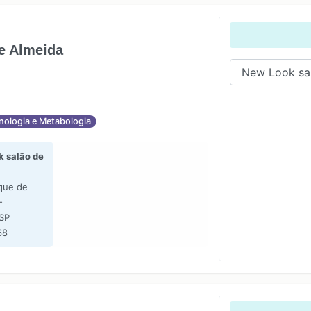
de Almeida
nologia e Metabologia
 salão de
que de
-
 SP
68