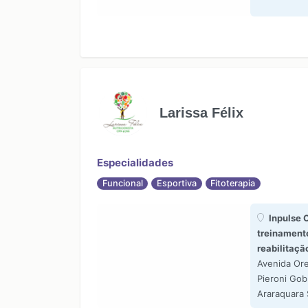
Larissa Félix
Especialidades
Funcional
Esportiva
Fitoterapia
Inpulse 
treinament
reabilitaçã
Avenida Or
Pieroni Gob
Araraquara