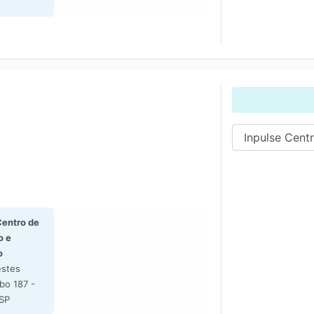
Centro de
o e
o
estes
bo 187 -
 SP